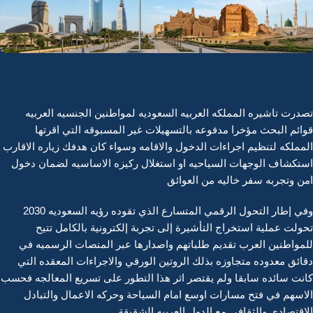
تصدرت تاشيره المملكه العربيه السعوديه لمواطنين الجنسيه العربيه
قوائم البحث مؤخرا مدفوعه بالتسهيلات غير المسبوقه التي اقرتها
المملكه لتنظيم اجراءات الدخول والاقامه وسواء كان هدفك زياره الاقارب
استكشاف الوجهات السياحيه او استغلال ركيزه الاساسيه لضمان دخول
امن وتجربه سفر خاليه من العوائق
وفي إطار التحول الرقمي المتسارع الذي تقوده رؤيه السعوديه 2030
تحولت عملية استخراج التأشيرة إلى تجربة إلكترونية بالكامل تتيح
للمواطنين العرب تقديم طلباتهم واصدارها عبر المنصات الرسميه في
دقائق معدوده متجاوزه بذلك الروتين الورقي والاجراءات المعقده التي
كانت سائده سابقا ولم يقتصر اثر هذا التطور على تسريع المعالجه فحسب
الاسهم في فتح مسارات اوسع امام السياحة وحركه الاعمال والتبادل
الاقتصادي والثقافي مع الدول العربيه الشقيقة