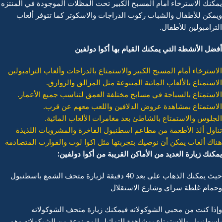
يمكنك الاسترخاء أمام المسبح الكبير تحت المظلات الموجودة في المنتزه
ويمكن للأطفال والشباب ركوب الدراجات والاسكوتر كما تتوفر ألعاب
الترامبولين للأطفال.
أفضل الأنشطة التي يمكنك القيام بها أكوا دولفين
الاسترخاء أمام المسبح الكبير والاستمتاع بالدراجات وألعاب الترامبولين
الاستمتاع بالألعاب المائية المتنوعة مثل المزالق والزوارق.
الاستمتاع بالسباحة في مسابح مختلفة العمق لتناسب جميع الأعمار.
الاستمتاع بمشاهدة عروض الدلافين واللعب معهم عن قرب.
الجلوس والاستمتاع بالشاطئ بعد مغامرات الألعاب المائية.
تناول ألذ الأطعمة من مطاعم اسطنبول الفاخرة والمشروبات اللذيذة
هناك ألعاب يمكن أن نوصيك بتجربتها مثل اكوا لوب والقوارب المتصادمة
يمكنك زيارة العديد من الأماكن القريبة من أكوا دولفين:
حيث يمكنك الذهاب على بعد 40 دقيقة لزيارة متحف الشمع باسطنبول
وحمام غلطة سراي وشارع الاستقلال
وإذا كنت من محبي الشوكولاته فيمكنك زيارة متحف الشوكولاته
باسطنبول والاستمتاع بمشاهدة التماثيل المصنوعة من الشيكولاته وهو