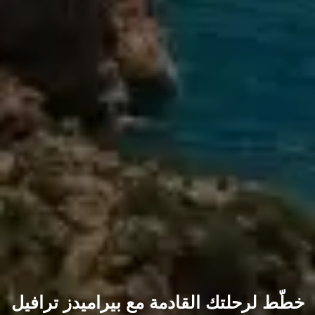
خطّط لرحلتك القادمة مع بيراميدز ترافيل