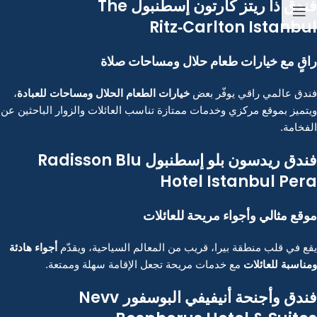
فندق ذا ريتز كارتون إسطنبول
The
Ritz‑Carlton Istanbul
راقٍ مع خيارات طعام حلال ومساحات صلاة
خيارات الطعام الحلال ومساحات للعبادة
فندق عالمي راقي يوفّر بعض
،
ويتميز بموقع مركزي وخدمات ممتازة تناسب العائلات والزوار الباحثين عن
الفخامة.
فندق ريدسون بلو إسطنبول
Radisson Blu
Hotel Istanbul Pera
موقع مثالي وأجواء مريحة للعائلات
أجواء هادئة
يقع في قلب منطقة بيرا، قريب من المعالم السياحية، ويقدّم
ومناسبة للعائلات
مع خدمات مريحة تجعل الإقامة سهلة وممتعة.
فندق وأجنحة أنيفيفي البوسفور
Nevv