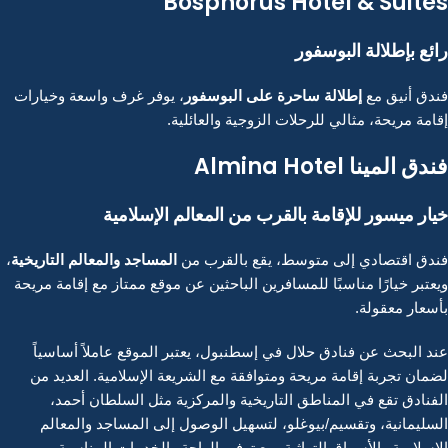
Bosphorus Hotel & Suites
رائع بإطلالة البوسفور
إطلالة ساحرة على البوسفور
فندق أنيق مع
، يوفر غرف واسعة وخيارات
إقامة مريحة، مثالي للرحلات الزوجية والعائلية.
فندق المينا
Almina Hotel
خيار ميسور للإقامة بالقرب من المعالم الإسلامية
المساجد والمعالم التاريخية
فندق اقتصادي إلى متوسط، يقع بالقرب من
،
ويعتبر خيارًا مناسبًا للمسافرين الباحثين عن موقع ممتاز مع إقامة مريحة
بأسعار معقولة.
عند البحث عن فنادق حلال في إسطنبول، يعتبر الموقع عاملاً أساسياً
لضمان تجربة إقامة مريحة ومتوافقة مع الشريعة الإسلامية. العديد من
الفنادق تقع في المناطق التاريخية والمركزية مثل السلطان أحمد،
السليمانية، وتقسيم/بيوغلو، لتسهيل الوصول إلى المساجد والمعالم
الإسلامية والأسواق التراثية، مع توفير الراحة والخدمات المناسبة