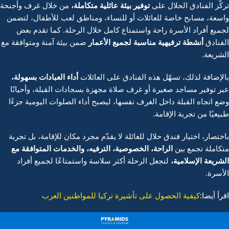
توفير بيئة عائلية متكاملة
،
تركّز الفنادق الحلال على
من خلال غرف وأجنحة
واسعة، مسابح خاصة للعائلات أو للنساء، ومناطق لعب للأطفال، لتضمن
لجميع أفراد الأسرة راحة واستمتاع كامل خلال الرحلة. كما تقدم بعض
أنشطة ترفيهية مناسبة لجميع الأعمار
الفنادق
ضمن بيئة آمنة ومتوافقة مع
الشريعة.
أداء العبادات بسهولة
،
بالإضافة لذلك، تسهّل هذه الفنادق على العائلات
عبر توفير مساجد صغيرة أو غرف صلاة مجهزة بسجادات القبلة، وأحيانًا
وضع اتجاه القبلة داخل الغرف نفسها، ليصبح أداء الصلوات اليومية جزءًا
طبيعيًا من تجربة الإقامة.
باختصار، اختيار فندق حلال للعائلة لا يقدّم مجرد مكان للإقامة، بل تجربة
الراحة، الخصوصية، الترفيه، والخدمات المتوافقة مع
متكاملة تجمع بين
الشريعة الإسلامية
،
لتجعل الرحلة أكثر سلاسة واستمتاعًا لجميع أفراد
الأسرة.
اقرأ أيضا:
كيفية الحصول على تأشيرة تركيا للمواطنين العرب