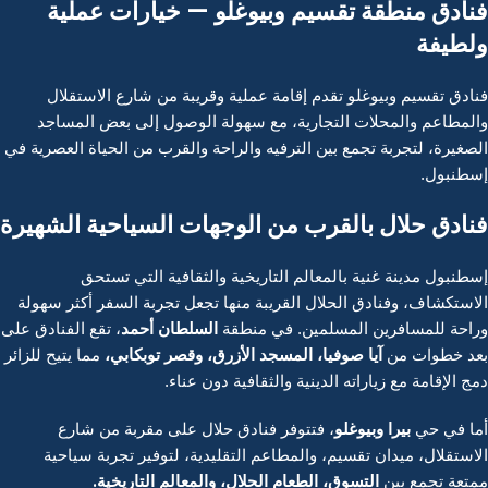
فنادق منطقة تقسيم وبيوغلو — خيارات عملية
ولطيفة
فنادق تقسيم وبيوغلو تقدم إقامة عملية وقريبة من شارع الاستقلال
والمطاعم والمحلات التجارية، مع سهولة الوصول إلى بعض المساجد
الصغيرة، لتجربة تجمع بين الترفيه والراحة والقرب من الحياة العصرية في
إسطنبول.
فنادق حلال بالقرب من الوجهات السياحية الشهيرة
إسطنبول مدينة غنية بالمعالم التاريخية والثقافية التي تستحق
الاستكشاف، وفنادق الحلال القريبة منها تجعل تجربة السفر أكثر سهولة
السلطان أحمد
وراحة للمسافرين المسلمين. في منطقة
، تقع الفنادق على
آيا صوفيا، المسجد الأزرق، وقصر توبكابي
،
بعد خطوات من
مما يتيح للزائر
دمج الإقامة مع زياراته الدينية والثقافية دون عناء.
بيرا وبيوغلو
أما في حي
، فتتوفر فنادق حلال على مقربة من شارع
الاستقلال، ميدان تقسيم، والمطاعم التقليدية، لتوفير تجربة سياحية
التسوق، الطعام الحلال، والمعالم التاريخية
.
ممتعة تجمع بين