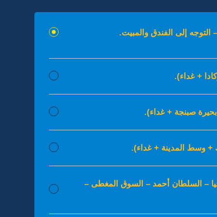
التوجه إلى الفندق والمبيت.
ادا + غداء).
حيرة صبنجة + غداء).
 + وسط المدينة + غداء).
وفيا – السلطان أحمد – السوق المغطى –