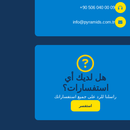
+90 506 040 00 09
info@pyramids.com.tr
هل لديك أي
استفسارات؟
راسلنا للرد على جميع استفساراتك
استفسر