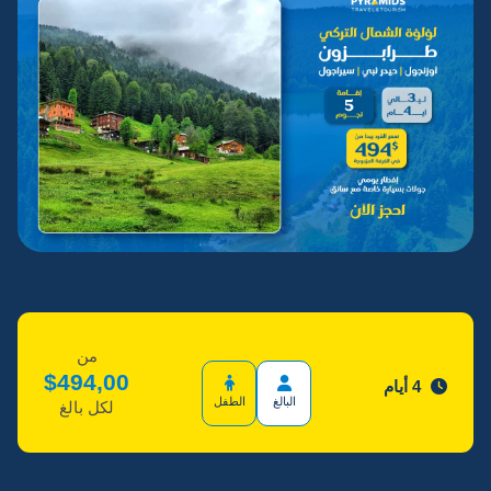
من
$
494,00
4 أيام
البالغ
الطفل
لكل بالغ