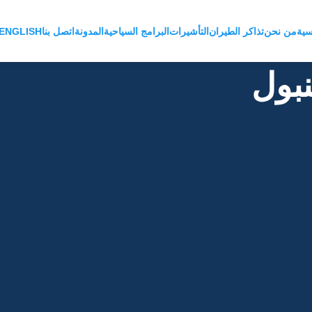
سية
من نحن
تذاكر الطيران
التأشيرات
البرامج السياحية
المدونة
اتصل بنا
ENGLISH
بول