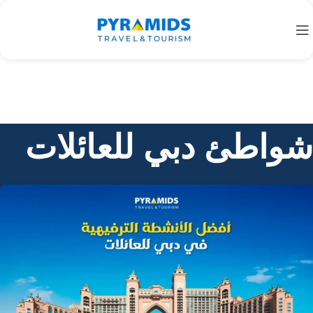
شواطئ دبي للعائلات