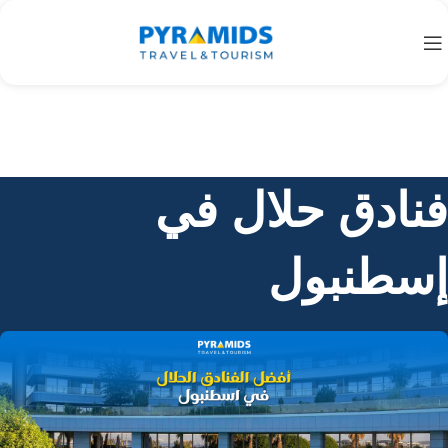
فنادق حلال في
إسطنبول