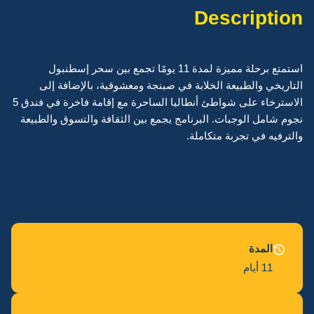
Description
استمتع برحلة مميزة لمدة 11 يومًا تجمع بين سحر إسطنبول
التاريخي والطبيعة الخلابة في صبنجة ومعشوقية، بالإضافة إلى
الاسترخاء على شواطئ أنطاليا الساحرة مع إقامة فاخرة في فندق 5
نجوم شامل الوجبات. البرنامج يجمع بين الثقافة والتسوق والطبيعة
والترفيه في تجربة متكاملة.
المدة
11 أيام