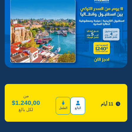
من
$
1.240,00
11 أيام
البالغ
الطفل
لكل بالغ